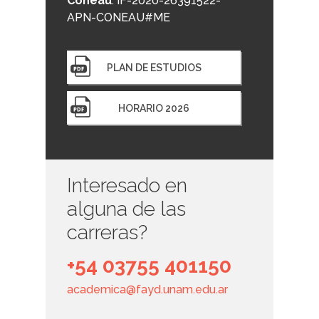
Coneau
: IF-2020-26391522-
APN-CONEAU#ME
PLAN DE ESTUDIOS
HORARIO 2026
Interesado en
alguna de las
carreras?
+54 03755 401150
academica@fayd.unam.edu.ar