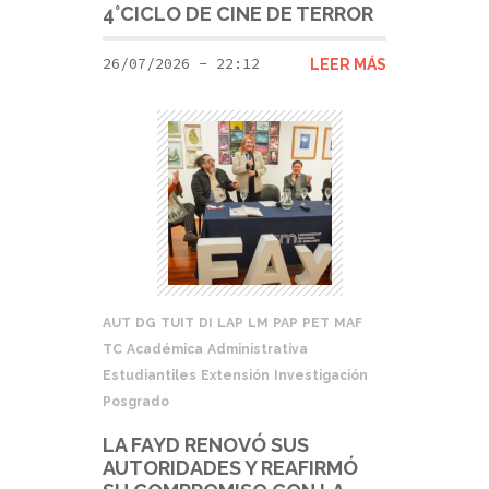
4°CICLO DE CINE DE TERROR
26/07/2026 - 22:12
LEER MÁS
AUT
DG
TUIT
DI
LAP
LM
PAP
PET
MAF
TC
Académica
Administrativa
Estudiantiles
Extensión
Investigación
Posgrado
LA FAYD RENOVÓ SUS
AUTORIDADES Y REAFIRMÓ