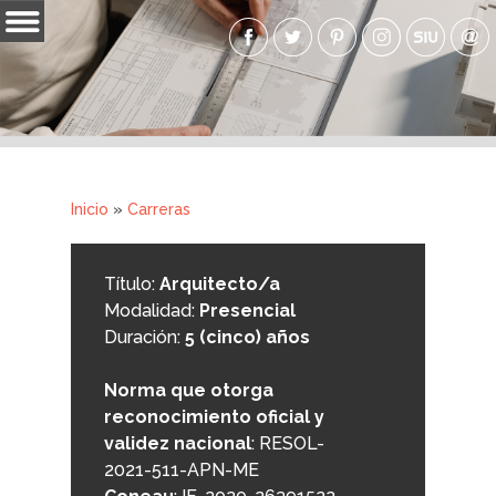
Pasar al
contenido
Inicio
principal
La Facultad
Carreras
Ingresantes
Inicio
»
Carreras
Usted está aquí
Graduados
Título:
Arquitecto/a
Novedades
Modalidad:
Presencial
Duración:
5 (cinco) años
Aula Virtual
Galerías
Norma que otorga
reconocimiento oficial y
Accesos
validez nacional
: RESOL-
2021-511-APN-ME