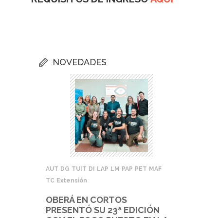
NOVEDADES
AUT
DG
TUIT
DI
LAP
LM
PAP
PET
MAF
TC
Extensión
OBERÁ EN CORTOS
PRESENTÓ SU 23ª EDICIÓN