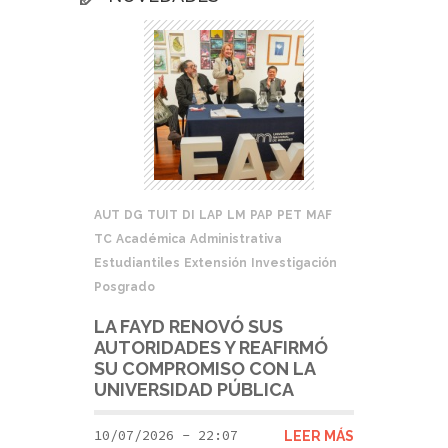
AUT
DG
TUIT
DI
LAP
LM
PAP
PET
MAF
TC
Académica
Administrativa
Estudiantiles
Extensión
Investigación
Posgrado
LA FAYD RENOVÓ SUS
AUTORIDADES Y REAFIRMÓ
SU COMPROMISO CON LA
UNIVERSIDAD PÚBLICA
10/07/2026 - 22:07
LEER MÁS