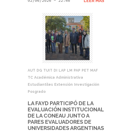
02/06/2026 - 22:46
LEER MÁS
AUT
DG
TUIT
DI
LAP
LM
PAP
PET
MAF
TC
Académica
Administrativa
Estudiantiles
Extensión
Investigación
Posgrado
LA FAYD PARTICIPÓ DE LA
EVALUACIÓN INSTITUCIONAL
DE LA CONEAU JUNTO A
PARES EVALUADORES DE
UNIVERSIDADES ARGENTINAS