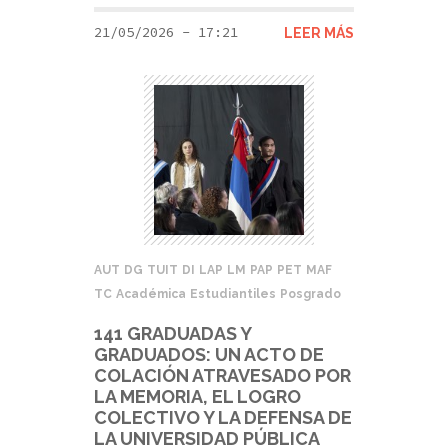
21/05/2026 - 17:21
LEER MÁS
AUT
DG
TUIT
DI
LAP
LM
PAP
PET
MAF
TC
Académica
Estudiantiles
Posgrado
141 GRADUADAS Y
GRADUADOS: UN ACTO DE
COLACIÓN ATRAVESADO POR
LA MEMORIA, EL LOGRO
COLECTIVO Y LA DEFENSA DE
LA UNIVERSIDAD PÚBLICA