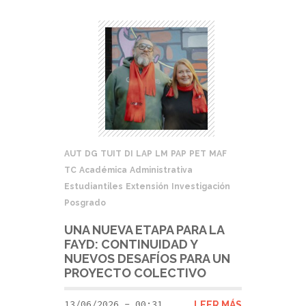
AUT
DG
TUIT
DI
LAP
LM
PAP
PET
MAF
TC
Académica
Administrativa
Estudiantiles
Extensión
Investigación
Posgrado
UNA NUEVA ETAPA PARA LA
FAYD: CONTINUIDAD Y
NUEVOS DESAFÍOS PARA UN
PROYECTO COLECTIVO
13/06/2026 - 00:31
LEER MÁS