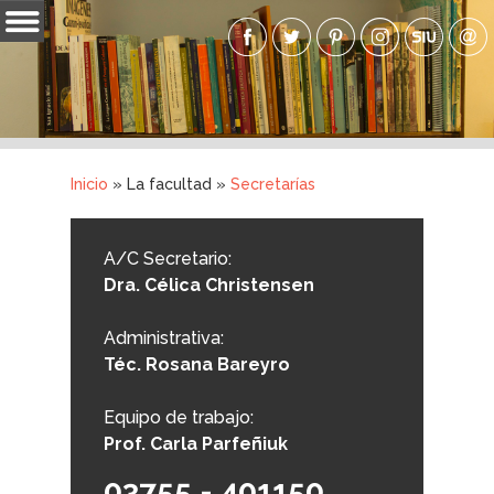
Pasar al
contenido
Inicio
principal
La Facultad
Carreras
Inicio
» La facultad »
Secretarías
Ingresantes
Usted está aquí
Graduados
A/C Secretario:
Dra. Célica Christensen
Novedades
Aula Virtual
Administrativa:
Téc. Rosana Bareyro
Galerías
Equipo de trabajo:
Accesos
Prof. Carla Parfeñiuk
03755 - 401150