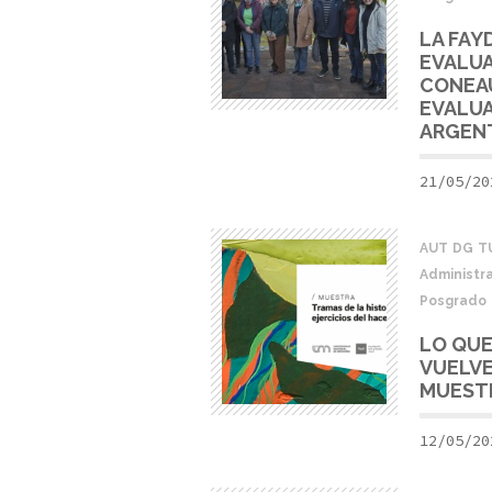
LA FAY
EVALUA
CONEAU
EVALUA
ARGEN
21/05/20
AUT
DG
T
Administra
Posgrado
LO QUE
VUELVE
MUESTR
12/05/20