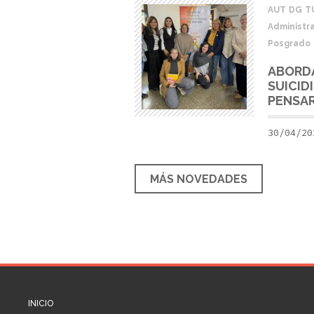
AUT
DG
T
Administra
Posgrado
ABORDA
SUICID
PENSAR
30/04/20
MÁS NOVEDADES
INICIO