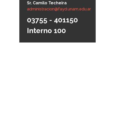
Sr. Camilo Techeira
administracion@fayd.unam.edu.ar
03755 - 401150
Interno 100