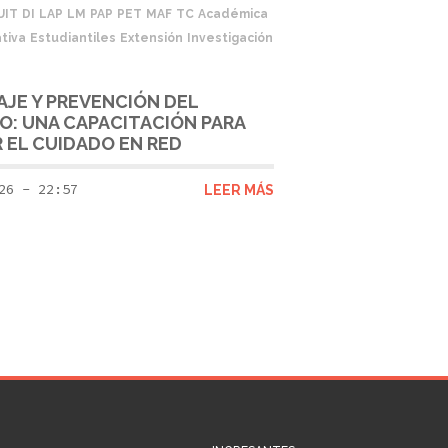
UIT
DI
LAP
LM
PAP
PET
MAF
TC
Académica
tiva
Estudiantiles
Extensión
Investigación
JE Y PREVENCIÓN DEL
IO: UNA CAPACITACIÓN PARA
 EL CUIDADO EN RED
26 - 22:57
LEER MÁS