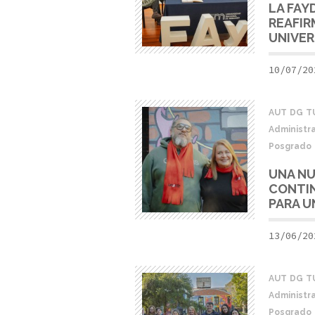
LA FAY
REAFIR
UNIVER
10/07/20
AUT
DG
T
Administra
Posgrado
UNA NU
CONTIN
PARA U
13/06/20
AUT
DG
T
Administra
Posgrado