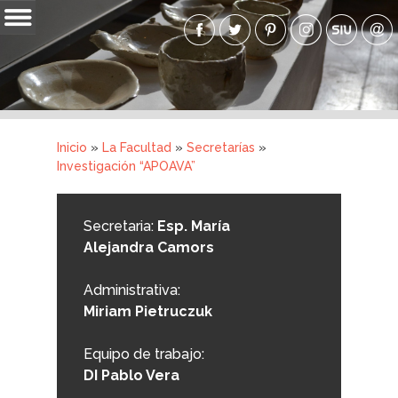
Pasar al
contenido
Inicio
principal
La Facultad
Carreras
Inicio
»
La Facultad
»
Secretarías
»
Ingresantes
Usted está aquí
Investigación “APOAVA”
Graduados
Secretaria:
Esp. María
Novedades
Alejandra Camors
Aula Virtual
Administrativa:
Galerías
Miriam Pietruczuk
Accesos
Equipo de trabajo:
DI Pablo Vera